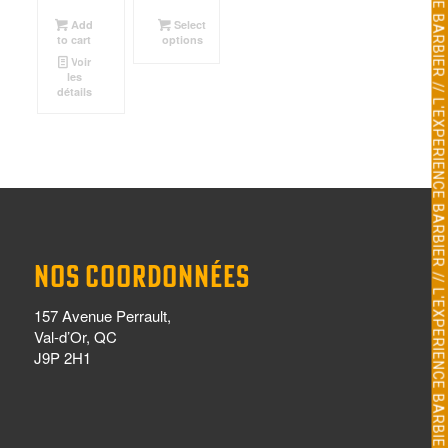
Add
Select
to cart
options
Voir
les
détails
NOS COORDONNÉES
157 Avenue Perrault,
Val-d’Or, QC
J9P 2H1