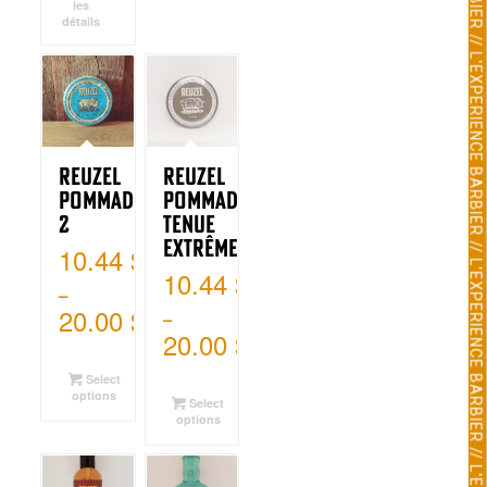
les
détails
Reuzel
Reuzel
Pommade
Pommade
2
Tenue
Extrême
10.44
$
10.44
$
–
20.00
$
–
20.00
$
Select
options
Select
options