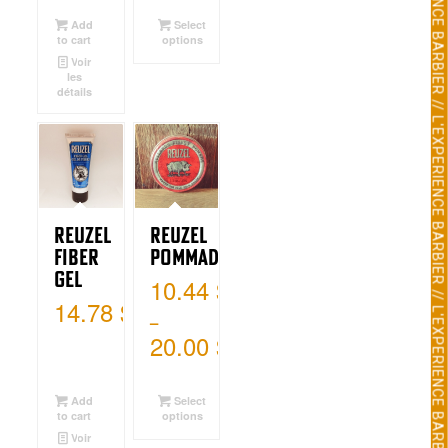
Add
Select
to cart
options
Voir
les
détails
Reuzel
Reuzel
Fiber
Pommade
Gel
10.44
$
14.78
$
–
20.00
$
Add
Select
to cart
options
Voir