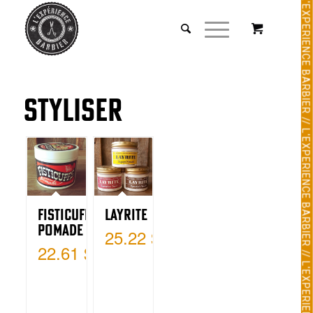
Styliser
Fisticuff
Layrite
Pomade
25.22
$
22.61
$