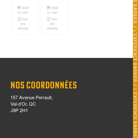
Add
Add
to cart
to cart
Voir
Voir
les
les
détails
détails
NOS COORDONNÉES
157 Avenue Perrault,
Val-d’Or, QC
J9P 2H1