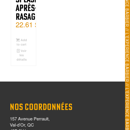
Après-
Rasage
22.61
$
Add
to cart
Voir
les
détails
NOS COORDONNÉES
157 Avenue Perrault,
Val-d’Or, QC