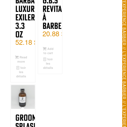
Barbaware
G.B.S
Luxure
Revitalisant
Exiler
à
3.3
Barbe
20.88
$
oz
52.18
$
Add
to cart
Read
Voir
more
les
Voir
détails
les
détails
Groom
Splash