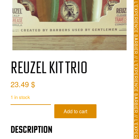
Reuzel Kit Trio
23.49
$
1 in stock
Add to cart
Description